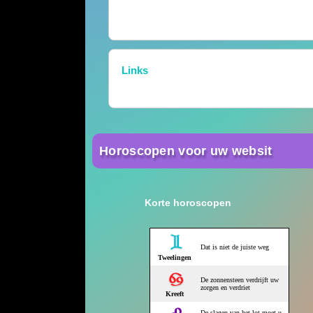
Links
Horoscopen voor uw websit
Korte horoscopen