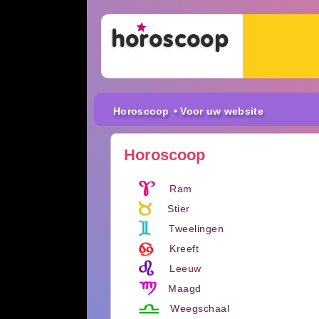
Horoscoop
• Voor uw website
Horoscoop
Ram
Stier
Tweelingen
Kreeft
Leeuw
Maagd
Weegschaal