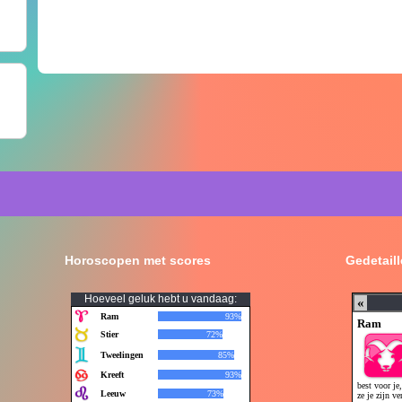
Horoscopen met scores
Gedetail
Hoeveel geluk hebt u vandaag: